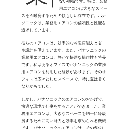
ない機械です。特に、業務
用エアコンは大きなスペー
スを冷暖房するための頼もしい存在です。パナ
ソニックは、業務用エアコンの信頼性と性能を
追求しています。
彼らのエアコンは、効率的な冷暖房能力と省エ
ネ設計を備えています。また、パナソニックの
業務用エアコンは、静かで快適な操作性も特長
です。私はあるオフィスでパナソニックの業務
用エアコンを利用した経験があります。そのオ
フィスは広々としたスペースで、特に夏は暑く
なりがちでした。
しかし、パナソニックのエアコンのおかげで、
快適な環境で仕事をすることができました。業
務用エアコンは、大きなスペースを均一に冷暖
房するために高い能力と効率を求められる機械
です。パナソニックのエアコンは、その要求に