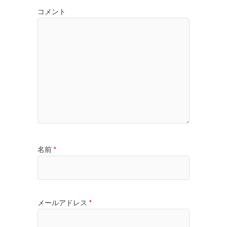
コメント
名前
*
メールアドレス
*