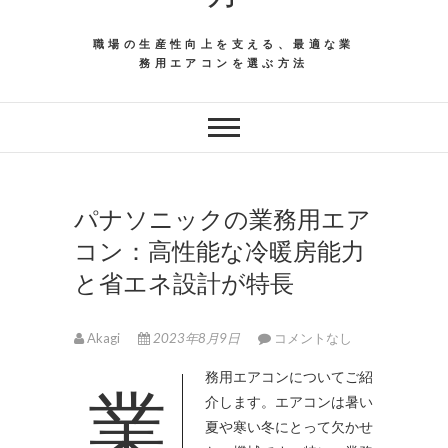
職場の生産性向上を支える、最適な業
務用エアコンを選ぶ方法
パナソニックの業務用エア
コン：高性能な冷暖房能力
と省エネ設計が特長
Akagi
2023年8月9日
コメントなし
業務用エアコンについてご紹
介します。
エアコンは暑い
夏や寒い冬にとって欠かせ