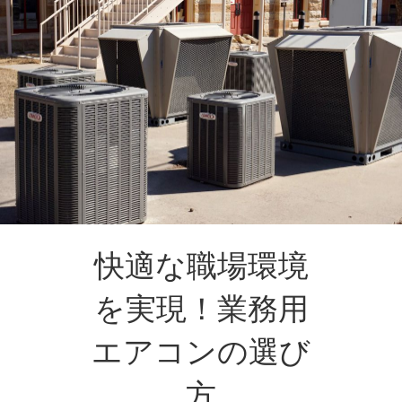
快適な職場環境
を実現！業務用
エアコンの選び
方