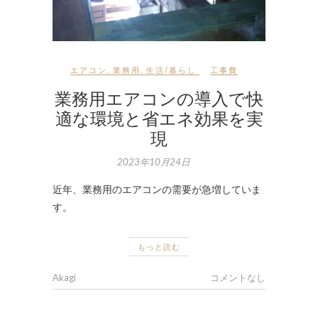
エアコン
,
業務用
,
生活/暮らし
工事費
業務用エアコンの導入で快
適な環境と省エネ効果を実
現
2023年10月24日
近年、業務用のエアコンの需要が急増していま
す。
もっと読む
Akagi
コメントなし