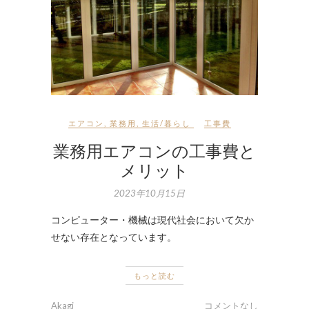
エアコン
,
業務用
,
生活/暮らし
工事費
業務用エアコンの工事費と
メリット
2023年10月15日
コンピューター・機械は現代社会において欠か
せない存在となっています。
もっと読む
Akagi
コメントなし