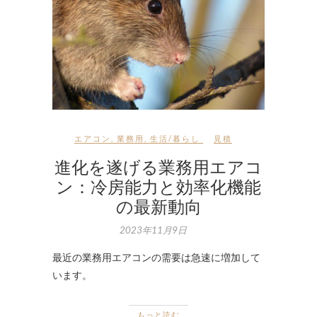
エアコン
,
業務用
,
生活/暮らし
見積
進化を遂げる業務用エアコ
ン：冷房能力と効率化機能
の最新動向
2023年11月9日
最近の業務用エアコンの需要は急速に増加して
います。
もっと読む