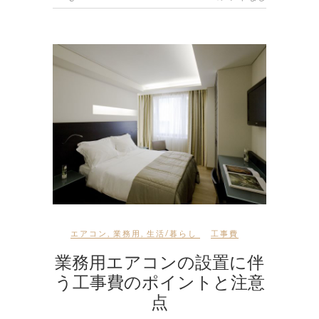
エアコン
,
業務用
,
生活/暮らし
工事費
業務用エアコンの設置に伴
う工事費のポイントと注意
点