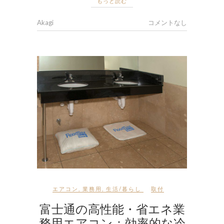
もっと読む
Akagi
コメントなし
エアコン
,
業務用
,
生活/暮らし
取付
富士通の高性能・省エネ業
務用エアコン：効率的な冷