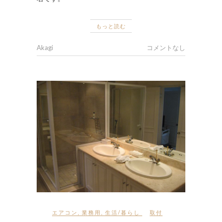
もっと読む
Akagi
コメントなし
エアコン
,
業務用
,
生活/暮らし
取付